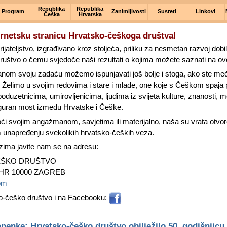
Republika
Republika
Program
Zanimljivosti
Susreti
Linkovi
Češka
Hrvatska